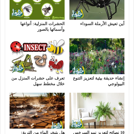
أين تعيش الأرملة السوداء
الحشرات المنزلية: أنواعها
وأسمائها بالصور
إنشاء حديقة بيئية لتعزيز التنوع
تعرف على حشرات المنزل من
البيولوجي
خلال مخطط سهل
10 نصائح لتعزيز نمو السرخس
هل يتبخر الماء من التربة: