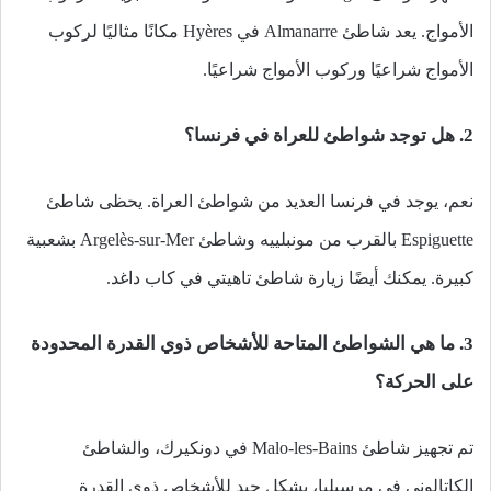
الأمواج. يعد شاطئ Almanarre في Hyères مكانًا مثاليًا لركوب
الأمواج شراعيًا وركوب الأمواج شراعيًا.
2. هل توجد شواطئ للعراة في فرنسا؟
نعم، يوجد في فرنسا العديد من شواطئ العراة. يحظى شاطئ
Espiguette بالقرب من مونبلييه وشاطئ Argelès-sur-Mer بشعبية
كبيرة. يمكنك أيضًا زيارة شاطئ تاهيتي في كاب داغد.
3. ما هي الشواطئ المتاحة للأشخاص ذوي القدرة المحدودة
على الحركة؟
تم تجهيز شاطئ Malo-les-Bains في دونكيرك، والشاطئ
الكاتالوني في مرسيليا، بشكل جيد للأشخاص ذوي القدرة