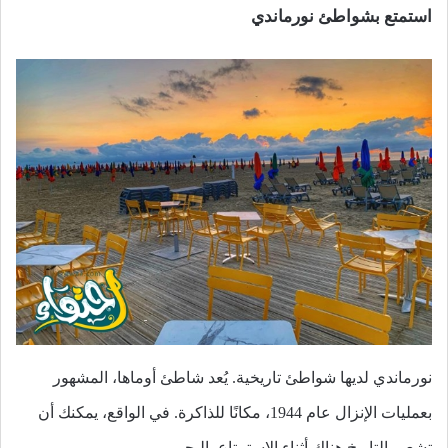
استمتع بشواطئ نورماندي
نورماندي لديها شواطئ تاريخية. يُعد شاطئ أوماها، المشهور
بعمليات الإنزال عام 1944، مكانًا للذاكرة. في الواقع، يمكنك أن
تشعر بالتاريخ هناك أثناء الاستمتاع بالبحر.