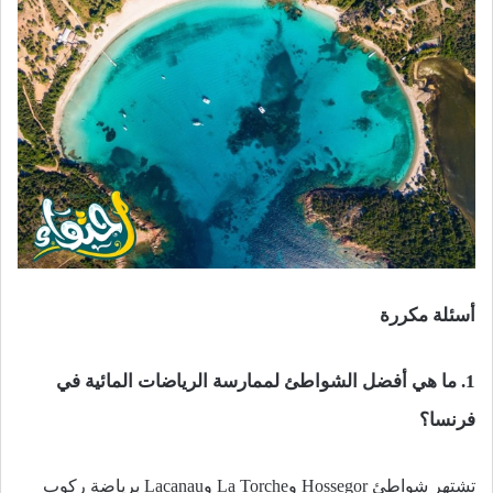
أسئلة مكررة
1. ما هي أفضل الشواطئ لممارسة الرياضات المائية في
فرنسا؟
تشتهر شواطئ Hossegor وLa Torche وLacanau برياضة ركوب