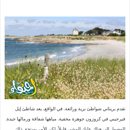
تقدم بريتاني شواطئ برية ورائعة. في الواقع، يعد شاطئ إيل
فيرجيني في كروزون جوهرة مخفية. مياهها شفافة ورمالها جيدة.
للوصول إلى هناك عليك المشي قليلاً، لكن الأمر يستحق ذلك.