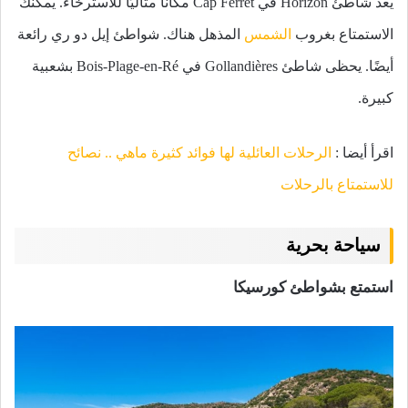
يعد شاطئ Horizon في Cap Ferret مكانًا مثاليًا للاسترخاء. يمكنك
الاستمتاع بغروب
الشمس
المذهل هناك. شواطئ إيل دو ري رائعة
أيضًا. يحظى شاطئ Gollandières في Bois-Plage-en-Ré بشعبية
كبيرة.
اقرأ أيضا :
الرحلات العائلية لها فوائد كثيرة ماهي .. نصائح
للاستمتاع بالرحلات
سياحة بحرية
استمتع بشواطئ كورسيكا