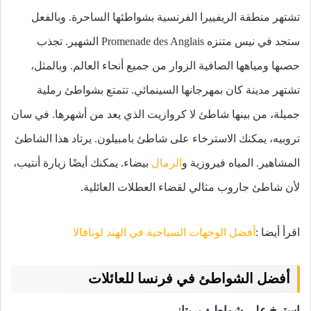
تشتهر منطقة الريفييرا الفرنسية بشواطئها الساحرة.
وبالفعل
ستجد في نيس متنزه Promenade des Anglais الشهير.
تجذب
حصىها ومياهها الصافية الزوار من جميع أنحاء العالم.
وبالمثل،
تشتهر مدينة كان بمهرجانها السينمائي.
تتمتع بشواطئ رملية
جميلة، من بينها شاطئ لا كروازيت الذي يعد من أشهرها.
في سان
تروبيه، يمكنك الاسترخاء على شاطئ بامبيلون.
يرتاد هذا الشاطئ
المشاهير.
المياه فيروزية و
الرمال
بيضاء.
يمكنك أيضًا زيارة أنتيب،
لأن شاطئ جاروب مثالي لقضاء العطلات العائلية.
اقرأ أيضا :
أفضل الوجهات السياحية في الهند لونافالا
أفضل الشواطئ في فرنسا للعائلات
استرخ على شواطئ بريتاني