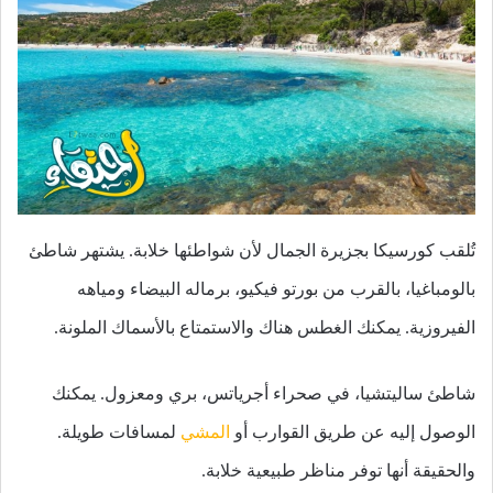
تُلقب كورسيكا بجزيرة الجمال لأن شواطئها خلابة. يشتهر شاطئ
بالومباغيا، بالقرب من بورتو فيكيو، برماله البيضاء ومياهه
الفيروزية. يمكنك الغطس هناك والاستمتاع بالأسماك الملونة.
شاطئ ساليتشيا، في صحراء أجرياتس، بري ومعزول. يمكنك
الوصول إليه عن طريق القوارب أو
المشي
لمسافات طويلة.
والحقيقة أنها توفر مناظر طبيعية خلابة.