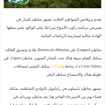
تقدم بروفانس الشواطئ الخلابة. يشتهر شاطئ المنار في
هييريس برياضة ركوب الأمواج شراعيًا. وفي الواقع، تعتبر مياهها
الهادئة مثالية لممارسة الرياضات المائية.
شاطئ Estagnol، في Bormes-les-Mimosas، هادئ وصديق للعائلة.
يمكنك القيام بنزهة هناك تحت أشجار الصنوبر. شاطئ Gigaro، في
La Croix-Valmer، محاط ب
النباتات
. يمكنك المشي لمسافات
طويلة هناك والاستمتاع بمناظر البحر.
يشتهر شاطئ بامبيلون في راماتويل بالنوادي الشاطئية. يمكنك
قضاء يوم من الاسترخاء الفاخر هنا. يعد شاطئ نوتردام، في
بوركيرول، جنة حقيقية. مياهها الصافية ورمالها البيضاء تجعلها