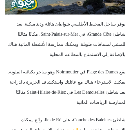
يوفر ساحل المحيط الأطلسي شواطئ هائلة وديناميكية. يعد
شاطئ Grande Côte، في Saint-Palais-sur-Mer، مكانًا مثاليًا
للمشي لمسافات طويلة. ويمكنك ممارسة الأنشطة المائية هناك
بالإضافة إلى الاستمتاع بالمطاعم المحلية.
يقع Plage des Dames في Noirmoutier وهو ساحر بكبائنه الملونة.
يمكنك الاسترخاء هناك مع عائلتك واستكشاف الجزيرة بالدراجة.
يعد شاطئ Les Demoiselles في Saint-Hilaire-de-Riez مثاليًا
لممارسة الرياضات المائية.
شاطئ Conche des Baleines، على Ile de Ré، رائع. يمكنك
الاستمتاع بمشاهدة منارة
الحوت
هناك والاستمتاع بالهدوء. يشتهر