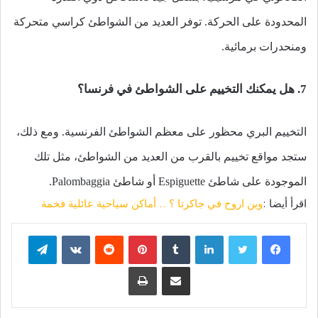
المحدودة على الحركة. توفر العديد من الشواطئ كراسي متحركة
ومنحدرات برمائية.
7. هل يمكنك التخييم على الشواطئ في فرنسا؟
التخييم البري محظور على معظم الشواطئ الفرنسية. ومع ذلك،
ستجد مواقع تخييم بالقرب من العديد من الشواطئ، مثل تلك
الموجودة على شاطئ Espiguette أو شاطئ Palombaggia.
اقرأ أيضا :
وين اروح في جاكرتا ؟ .. أماكن سياحية عائلية فخمة
فيسبوك
تويتر
لينكدإن
بينتيريست
تيلقرام
مشاركة عبر البريد
طباعة