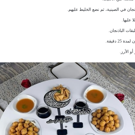
جان في الصينية، ثم نضع الخليط عليهم.
 عليها.
قات الباذنجان.
25 دقيقة.
أو الأرز.