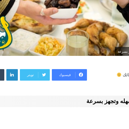
 بسرعة
لينكد
فيسبوك
تويتر
ائك
هله وتجهز بسرعة