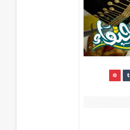
إن
بينتيريست