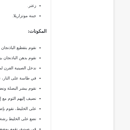
زعتر.
جبنة موتزاريلا.
المكونات:
نقوم بتقطيع الباذنجان
نقوم بدهن الباذنجان ب
ندخل الصينية الفرن لمدة 30 دقيقة على 200
في طاسة على النار، ن
نقوم ببشر البصلة ونض
نضيف إليهم الثوم مع إ
على الخليط، نقوم بإض
نضع على الخليط رشة م
في صينية، نقوم بوضع 