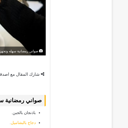
صواني رمضانية سهله وتجهز
شارك المقال مع اصدق
صواني رمضانية س
باذنجان بالجبن.
دجاج بالبشاميل
.