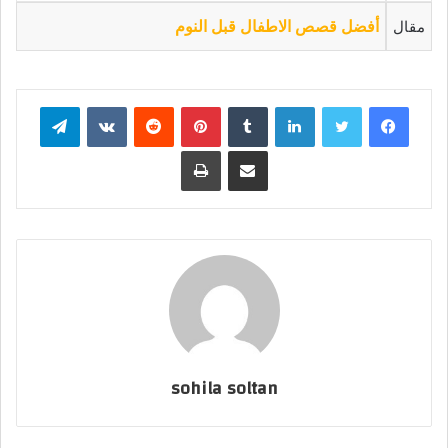
مقال
أفضل قصص الاطفال قبل النوم
فيسبوك
تويتر
لينكدإن
بينتيريست
تيلقرام
مشاركة عبر البريد
طباعة
sohila soltan