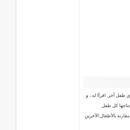
طفل آخر. اقرأا له ، و
يحتاجها كل طفل
قارنة بالأطفال الآخرين