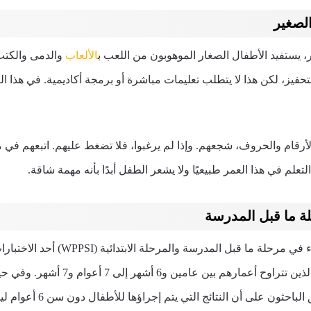
لصغير
، يستفيد الأطفال الصغار الموهوبون من اللعب ب
الألعاب
والدمى والكتب
تحفيز، لكن هذا لا يتطلب تعليمات مباشرة أو برمجة أكاديمية. في هذا ال
الأرقام والحروف، شجعهم. وإذا لم يرغبوا، فلا تضغط عليهم. اتبعهم في ما
علم في هذا العمر طبيعيًا ولا يشعر الطفل أبدًا بأنه مهمة شاقة.
لة ما قبل المدرسة
يعد مقياس ويكسلر للذكاء في مرحلة ما قبل ال
عامين و6 أشهر إلى 7 أعوام و7 أشهر. وفي حين يمكن إجراء اختبارات
ون على أن النتائج التي يتم إجراؤها للأطفال دون سن 6 أعوام ليست دقيقة دائمًا.