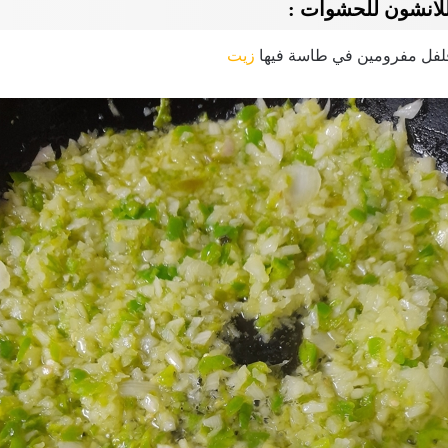
لانشون للحشوات :
فلفل مفرومين في طاسة فيها
زيت