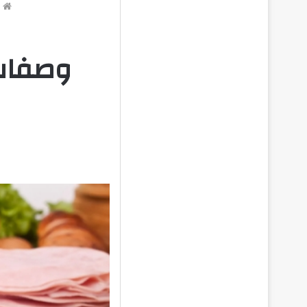
ا
وصفات