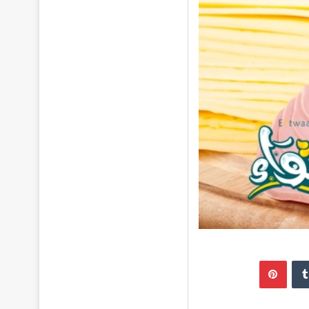
إن
بينتيريست