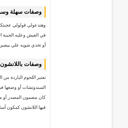
وصفات سهلة وسريع
وهتدعولي قولولي عجبتكم 
في العيش وعليه الجبنة ال
أو تخدي شويه علي بيضين
وصفات باللانشون
تعتبر اللحوم الباردة من ا
السندوتشات أو وضعها في
كان مضمون المصدر أو م
فيها اللانشون كمكون أسا