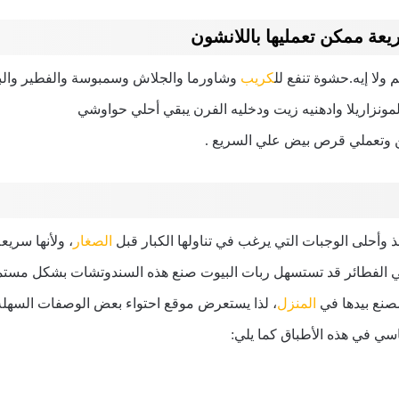
ة ممكن تعمليها باللانشون
ولا إيه.حشوة تنفع لل
كريب
وشاورما والجلاش وسمبوسة والفطير والبي
مونزاريلا وادهنيه زيت ودخليه الفرن يبقي أحلي حواوشي
 وتعملي قرص بيض علي السريع .
لذ وأحلى الوجبات التي يرغب في تناولها الكبار قبل
الصغار
، ولأنها سريع
 الفطائر قد تستسهل ربات البيوت صنع هذه السندوتشات بشكل مستمر
صنع بيدها في
المنزل
، لذا يستعرض موقع احتواء بعض الوصفات السهلة
سي في هذه الأطباق كما يلي: