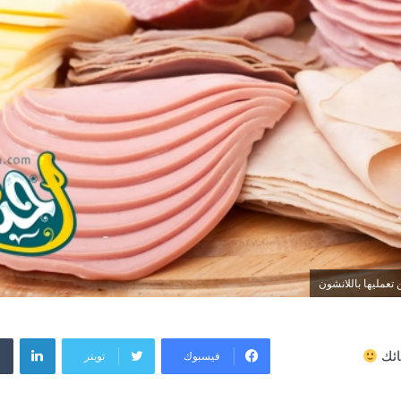
عمليها باللانشون
لينكد
فيسبوك
تويتر
ائك