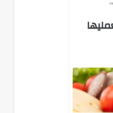
ون
ليها