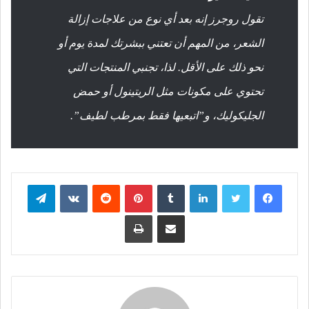
تقول روجرز إنه بعد أي نوع من علاجات إزالة
الشعر، من المهم أن تعتني ببشرتك لمدة يوم أو
نحو ذلك على الأقل. لذا، تجنبي المنتجات التي
تحتوي على مكونات مثل الريتينول أو حمض
الجليكوليك، و”اتبعيها فقط بمرطب لطيف”.
فيسبوك
تويتر
لينكدإن
بينتيريست
تيلقرام
مشاركة عبر البريد
طباعة