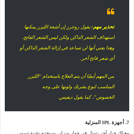
تحذير مهم:
يقول روجرز إن أشعة الليزر يمكنها
استهداف الشعر الداكن ولكن ليس الشعر الفاتح،
وهذا يعني أنها لن تساعد في إزالة الشعر الداكن أو
أي شعر فاتح آخر.
من المهم أيضًا أن يتم العلاج باستخدام “الليزر
المناسب لنوع بشرتك ولونها على وجه
الخصوص”، كما يقول ديفيس.
7. أجهزة IPL المنزلية
وهناك خيار آخر يتمثل في جهاز منزلي يستخدم تقنية تسمى