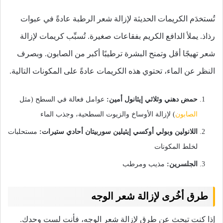
تُستخدَم الكريمات الحديثة لإزالة شعر الرطبة عادةً في عبوات
رذاذ. يملأ الدافع الكريم بفقاعات صغيرة. تُسبِّب كريمات لإزالة
شعر تهيجًا أقل وتمنح البشرة ترطيبًا أكبر من الصابون. وبصرف
النظر عن الماء، تحتوي هذه الكريمات عادةً على المكونات التالية.
حمض دهني وثلاثي إيثانول أمين:
عوامل فعالة في السطح (مثل
الصابون
) لإزالة الأوساخ والزيوت السطحية، وجذب الماء
اللانولين وبولي أوكسي إيثيلين سوربيتان أحادي ستيرات:
مستحلبات
لخلط المكونات
الجلسرين:
مذيب ومرطب
طرق أخُرى لإزالة شعر الوجه
إذا كنت تبحث عن طرق لإزالة شعر الوجه، فأنت لست وحدك.