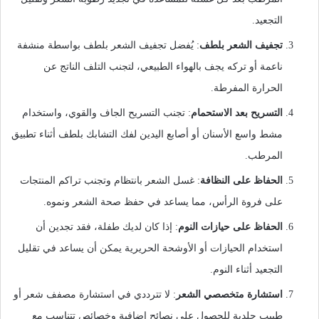
التجعيد.
تجفيف الشعر بلطف
: يُفضل تجفيف الشعر بلطف بواسطة منشفة
ناعمة أو تركه يجف بالهواء الطبيعي، لتجنب التلف الناتج عن
الحرارة المفرطة.
التسريح بعد الاستحمام
: تجنب التسريح الجاف والقوي، واستخدام
مشط واسع الأسنان أو أصابع اليدين لفك التشابك بلطف أثناء تطبيق
المرطب.
الحفاظ على النظافة
: غسل الشعر بانتظام وتجنب تراكم المنتجات
على فروة الرأس، مما يساعد في حفظ صحة الشعر ونموه.
الحفاظ على حيازات النوم
: إذا كان لديك طفلة، فقد تجدين أن
استخدام الحيازات أو الأوشحة الحريرية يمكن أن يساعد في تقليل
التجعيد أثناء النوم.
استشارة متخصصي الشعر
: لا تترددي في استشارة مصفف شعر أو
طبيب جلدية للحصول على نصائح إضافية وخصائص تتناسب مع