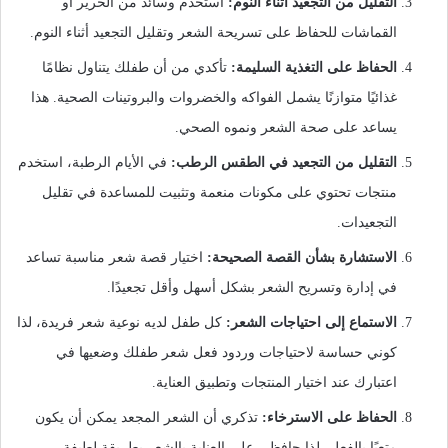
التقليل من التجعيد أثناء النوم:
استخدم وسائد من الحرير أو
القماشات للحفاظ على تسريحة الشعر وتقليل التجعيد أثناء النوم.
الحفاظ على التغذية السليمة:
تأكدي من أن طفلك يتناول نظامًا
غذائيًا متوازنًا يشمل الفواكه والخضروات والبروتينات الصحية. هذا
يساعد على صحة الشعر ونموه الصحي.
التقليل من التجعيد في الطقس الرطب:
في الأيام الرطبة، استخدم
منتجات تحتوي على مكونات منعمة وتثبيت للمساعدة في تقليل
التجعيدات.
الاستشارة بشأن القصة الصحيحة:
اختيار قصة شعر مناسبة تساعد
في إدارة وتسريح الشعر بشكل أسهل وأقل تجعيدًا.
الاستماع إلى احتياجات الشعر:
كل طفل لديه نوعية شعر فريدة، لذا
كوني حساسة لاحتياجات وردود فعل شعر طفلك وضعيها في
اعتبارك عند اختيار المنتجات وتطبيق العناية.
الحفاظ على الاسترخاء:
تذكري أن الشعر المجعد يمكن أن يكون
متعبًا بالفعل، لذا حافظي على العناية بالشعر بطريقة لطيفة