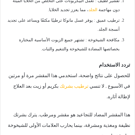
تقشير لطيف : تعمل البيكربونات على التخلص من الخلايا الميتة
دون مهاجمة
الجلد
، مما يعزز تجديد الخلايا.
ترطيب عميق : يوفر عسل مانوكا ترطيبًا مكثفًا ويساعد على تجديد
أنسجة الجلد.
مكافحة الشيخوخة : تشتهر جميع الزيوت الأساسية المختارة
بخصائصها المضادة للشيخوخة والتنغيم والثبات.
تردد الاستخدام
للحصول على نتائج واضحة، استخدمي هذا المقشر مرة أو مرتين
في الأسبوع . لا تنسي
ترطيب بشرتك
بكريم أو زيت بعد العلاج
لإطالة آثاره.
هذا المقشر المضاد للتجاعيد هو مقشر ومرطب. يترك بشرتك
نظيفة ومغذية ومشرقة، بينما يحارب العلامات الأولى للشيخوخة