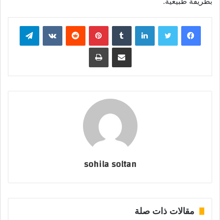
بطريقة طبيعية.
فيسبوك
تويتر
لينكدإن
بينتيريست
تيلقرام
مشاركة عبر البريد
طباعة
sohila soltan
مقالات ذات صلة