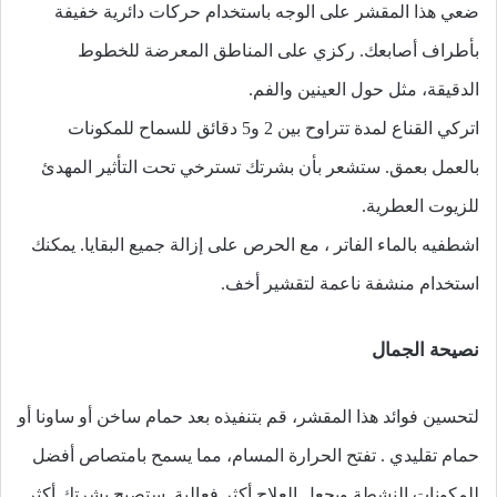
ضعي هذا المقشر على الوجه باستخدام حركات دائرية خفيفة
بأطراف أصابعك. ركزي على المناطق المعرضة للخطوط
الدقيقة، مثل حول العينين والفم.
اتركي القناع لمدة تتراوح بين 2 و5 دقائق للسماح للمكونات
بالعمل بعمق. ستشعر بأن بشرتك تسترخي تحت التأثير المهدئ
للزيوت العطرية.
اشطفيه بالماء الفاتر ، مع الحرص على إزالة جميع البقايا. يمكنك
استخدام منشفة ناعمة لتقشير أخف.
نصيحة الجمال
لتحسين فوائد هذا المقشر، قم بتنفيذه بعد حمام ساخن أو ساونا أو
حمام تقليدي . تفتح الحرارة المسام، مما يسمح بامتصاص أفضل
للمكونات النشطة ويجعل العلاج أكثر فعالية. ستصبح بشرتك أكثر