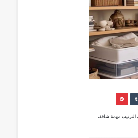
إن
بينتيريست
البًا ما يكون الترتيب مهمة شاقة،