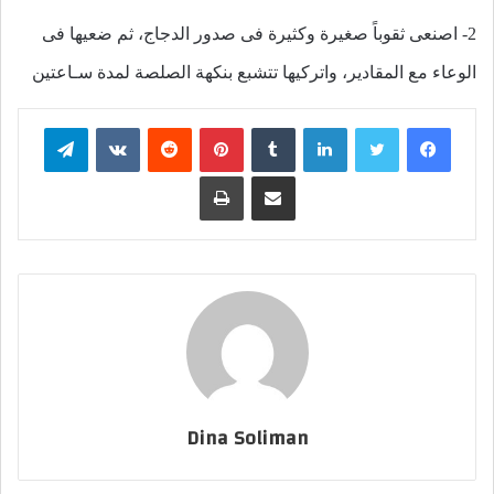
2- اصنعى ثقوباً صغيرة وكثيرة فى صدور الدجاج، ثم ضعيها فى
الوعاء مع المقادير، واتركيها تتشبع بنكهة الصلصة لمدة سـاعتين
فيسبوك
تويتر
لينكدإن
بينتيريست
تيلقرام
مشاركة عبر البريد
طباعة
Dina Soliman