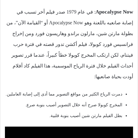
Apocalypse Now
: في عام 1979 صدر فيلم أخر تسبب في
إصابة صانعيه باللعنة وهو Apocalypse Now أو “القيامة الآن”، من
بطولة مارتن شين، مارلون براندو وهاريسون فورد ومن إخراج
فرانسيس فورد كوبولا، فيلم أكشن تدور قصته في فترة حرب
فيتنام، لكن ارتكب المخرج كوبولا خطاً كبيراً، عندما قرر تصوير
أحداث الفيلم خلال فترة الرياح الموسمية، هذا الفيلم كاد أفلام
أودت بحياة صانعيها:
دمرت الرياح الكثير من مواقع التصوير مما أدى إلى إصابة العاملين.
المخرج كوبولا صرح أنه خلال التصوير أصيب بنوبة صرع.
بطل الفيلم مارتن شين أصيب بنوبة قلبية.