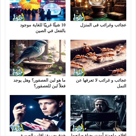
عجائب وغرائب فى المنزل
10 شيئًا غريبًا للغاية موجود
بالفعل في الصين
عجائب و غرائب لا تعرفها عن
ما هو لبن العصفور؟ وهل يوجد
النمل
فعلاً لبن للعصفور؟
افلام ملعونة أودت بحياة صانعيها
خدع بصرية: اقلب الصورة ..