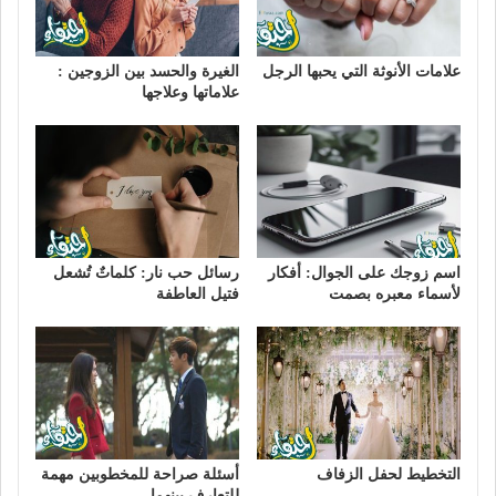
علامات الأنوثة التي يحبها الرجل
الغيرة والحسد بين الزوجين :
علاماتها وعلاجها
اسم زوجك على الجوال: أفكار
رسائل حب نار: كلماتٌ تُشعل
لأسماء معبره بصمت
فتيل العاطفة
التخطيط لحفل الزفاف
أسئلة صراحة للمخطوبين مهمة
للتعارف بينهما