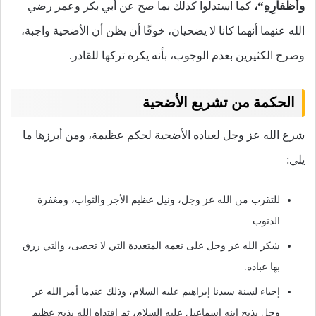
وأَظْفارِهِ
“،
كما استدلوا كذلك بما صح عن أبي بكر وعمر رضي
الله عنهما أنهما كانا لا يضحيان، خوفًا أن يظن أن الأضحية واجبة،
وصرح الكثيرين بعدم الوجوب، بأنه يكره تركها للقادر.
الحكمة من تشريع الأضحية
شرع الله عز وجل لعباده الأضحية لحكم عظيمة، ومن أبرزها ما
يلي:
للتقرب من الله عز وجل، ونيل عظيم الأجر والثواب، ومغفرة
الذنوب.
شكر الله عز وجل على نعمه المتعددة التي لا تحصى، والتي رزق
بها عباده.
إحياء لسنة سيدنا إبراهيم عليه السلام، وذلك عندما أمر الله عز
وجل بذبح ابنه إسماعيل عليه السلام، ثم افتداه الله بذبح عظيم