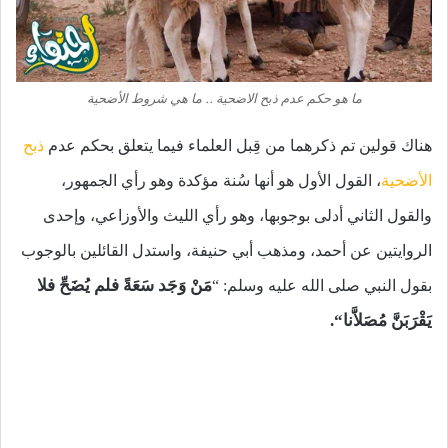
ما هو حكم عدم ذبح الاضحية .. ما هي شروط الأضحية
هناك قولين تم ذكرهما من قِبل العلماء فيما يتعلق بحكم عدم
ذبح
الأضحية
، القول الأول هو أنها سُنة مؤكدة وهو رأي الجمهور،
والقول الثاني أدلى بوجوبها، وهو رأي الليث والأوزاعي، وإحدى
الروايتين عن أحمد، ومذهب أبي حنيفة، واستدل القائلين بالوجوب
مَنْ وَجَد سَعَةً فلم يُضَحِّ فلا
بقول النبي صلى الله عليه وسلم: “
يَقْرَبَنَّ مُصَلاَّنا
“.