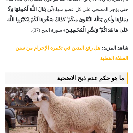
لَن يَنَالَ اللَّهَ لُحُومُهَا وَلَا
حتى يؤجر المضحي على كل عضو منها.﴿
دِمَاؤُهَا وَلَٰكِن يَنَالُهُ التَّقْوَىٰ مِنكُمْ ۚ كَذَٰلِكَ سَخَّرَهَا لَكُمْ لِتُكَبِّرُوا اللَّهَ
عَلَىٰ مَا هَدَاكُمْ ۗ وَبَشِّرِ الْمُحْسِنِينَ
﴾ سورة الحج (37).
شاهد المزيد:
هل رفع اليدين في تكبيرة الإحرام من سنن
الصلاة الفعلية
ما هو حكم عدم ذبح الاضحية