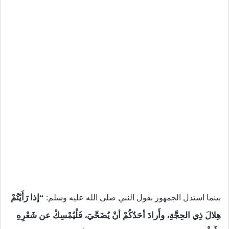
“
إذا رَأَيْتُمْ
بينما استدل الجمهور بقول النبي صلى الله عليه وسلم:
هِلالَ ذِي الحِجَّةِ، وأَرادَ أحَدُكُمْ أنْ يُضَحِّيَ، فَلْيُمْسِكْ عن شَعْرِهِ