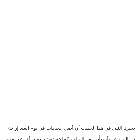
يخبرنا النبي في هذا الحديث أن أصل العبادات في يوم العيد إراقة
دم القربان، وأنه يأتي يوم القيامة كما هو دون نقصان أي شئ منه،