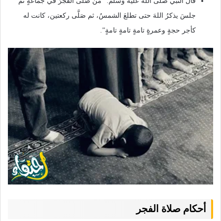
قال النبي صلى الله عليه وسلم: “مَن صَلَّى الفجرَ في جماعةٍ ثم
جلسَ يذكرُ اللهَ حتى تطلعَ الشمسُ، ثم صَلَّى ركعتين، كانت له
كأجر حجةٍ وعمرةٍ تامةٍ تامةٍ تامةٍ”.
أحكام صلاة الفجر