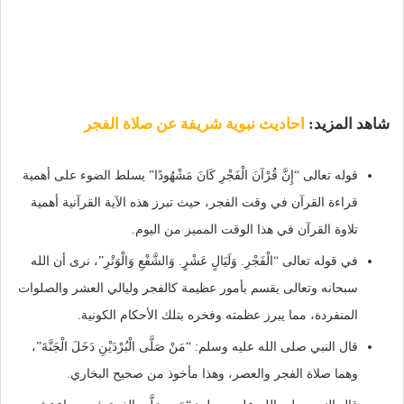
شاهد المزيد:
احاديث نبوية شريفة عن صلاة الفجر
قوله تعالى “إِنَّ قُرْآنَ الْفَجْرِ كَانَ مَشْهُودًا” يسلط الضوء على أهمية
قراءة القرآن في وقت الفجر، حيث تبرز هذه الآية القرآنية أهمية
تلاوة القرآن في هذا الوقت المميز من اليوم.
في قوله تعالى “الْفَجْرِ. وَلَيَالٍ عَشْرٍ. وَالشَّفْعِ وَالْوَتْرِ”، نرى أن الله
سبحانه وتعالى يقسم بأمور عظيمة كالفجر وليالي العشر والصلوات
المنفردة، مما يبرز عظمته وفخره بتلك الأحكام الكونية.
قال النبي صلى الله عليه وسلم: “مَنْ صَلَّى الْبُرْدَيْنِ دَخَلَ الْجَنَّةَ”،
وهما صلاة الفجر والعصر، وهذا مأخوذ من صحيح البخاري.