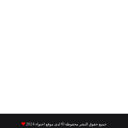
جميع حقوق النشر محفوظة © لدى موقع
احتواء
2024