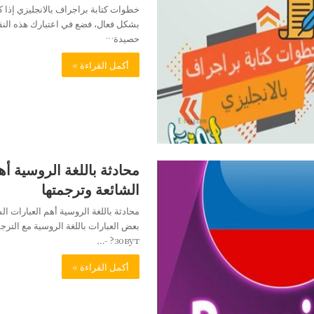
خطوات كتابة براجراف بالانجليزي إذا ك
بشكل فعال، فضع في اعتبارك هذه النق
حصيدة…
أكمل القراءة »
محادثة باللغة الروسية أه
الشائعة وترجمتها
محادثة باللغة الروسية أهم العبارات ال
зовут? -…
أكمل القراءة »