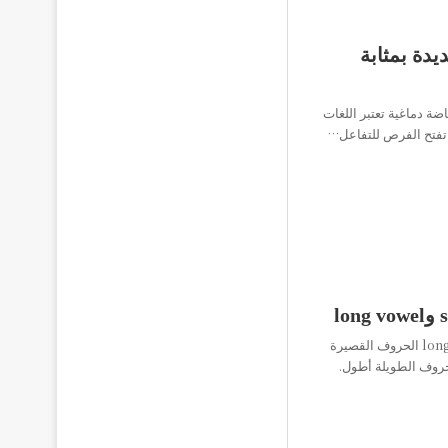
يدة بمثابة
اضة دماغية تعتبر اللغات
ذ تفتح الفرص للتفاعل…
ما الفرق بين short vowel وlong vowel الحروف القصيرة
حروف الطويلة أطول.