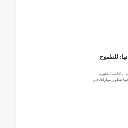
تها: للطموح
ولهذا السبب فقد جمعنا لكم اليوم قائمة بـ 6 كتب إنجليزية
ءتها لتطوير مهاراتك في