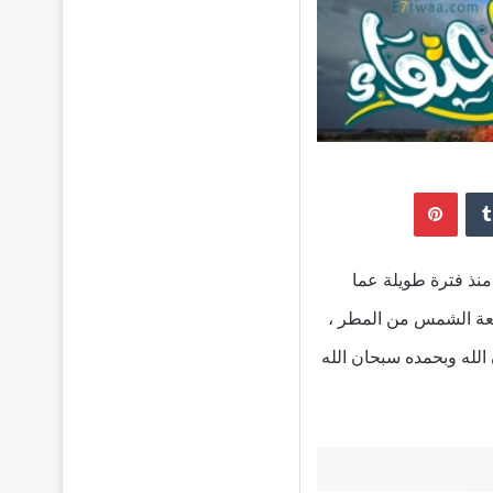
إن
بينتيريست
نذ فترة طويلة عما
شعة الشمس من المطر ،
الله وبحمده سبحان الله