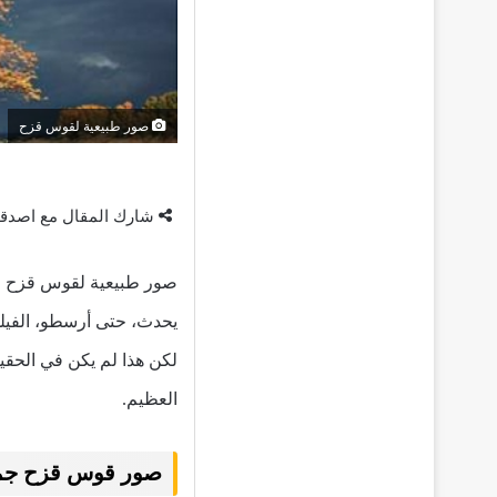
صور طبيعية لقوس قزح
شارك المقال مع اصدق
صور طبيعية لقوس قزح قو
يحدث، حتى أرسطو، الفيل
لكن هذا لم يكن في الحقيق
العظيم.
صور قوس قزح جميلة جدا w Photographs