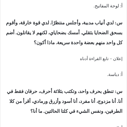
أ: لوحة المفاتيح.
س:
لدي أنياب مدببة، وأجلس منتظرًا. لدي قوة خارقة، وأقوم
بسحق الضحايا بثقلي. أمسك بضحاياي، لكنهم لا يقاتلون. أضم
كل واحد منهم بعضة واحدة سريعة. ماذا أكون؟
إعلان – تابع القراءة أدناه
أ: دباسة.
س: تنطق بحرف واحد، وتكتب بثلاثة أحرف، حرفان فقط في
أنا. أنا مزدوج، أنا مفرد، أنا أسود وأزرق ورمادي، أقرأ من كلا
الطرفين، ونفس الشيء في كلتا الحالتين. ما أنا؟