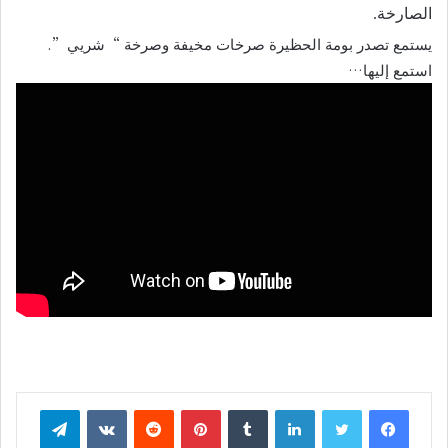
الصارخة.
يستمع تصدر بومة الحظيرة صرخات مخيفة وصرخة “شريي”.
استمع إليها…
فيسبوك
تويتر
لينكدإن
بينتيريست
تيلقرام