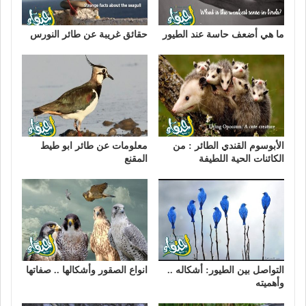
ما هي أضعف حاسة عند الطيور
حقائق غريبة عن طائر النورس
الأبوسوم القندي الطائر : من
معلومات عن طائر ابو طيط
الكائنات الحية اللطيفة
المقنع
التواصل بين الطيور: أشكاله ..
انواع الصقور وأشكالها .. صفاتها
وأهميته