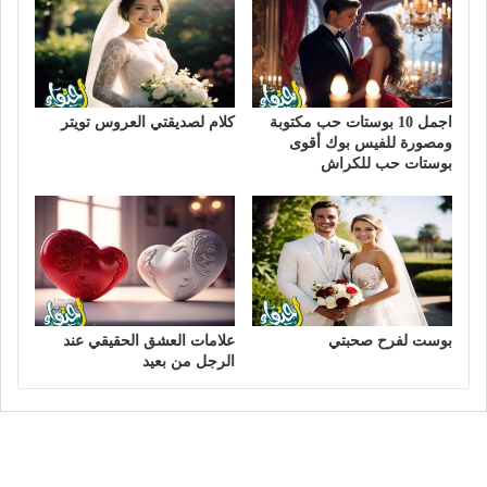
اجمل 10 بوستات حب مكتوبة
كلام لصديقتي العروس تويتر
ومصورة للفيس بوك أقوى
بوستات حب للكراش
بوست لفرح صحبتي
علامات العشق الحقيقي عند
الرجل من بعيد