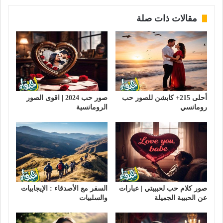
مقالات ذات صلة
أحلى 215+ كابشن للصور حب
صور حب 2024 | اقوى الصور
رومانسي
الرومانسية
صور كلام حب لحبيبتي | عبارات
السفر مع الأصدقاء : الإيجابيات
عن الحبيبة الجميلة
والسلبيات