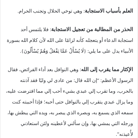
العلم بأسباب الاستجابة
: وهي توخي الحلال وتجنب الحرام.
الحذر من المطالبة من تعجيل الاستجابة
: فلا يلتمس أحد
استجابة الدعاء أو يتعجله كأنه لزامًا على الله لأن كلام الله بسورة
الأنبياء يدل على ما يلي: {لَا يُسْأَلُ عَمَّا يَفْعَلُ وَهُمْ يُسْأَلُونَ}.
الإكثار مما يقرب إلى الله
: وهي النوافل بعد أداء الفرائض، فقال
الرسول الأعظم: “إن الله قال: من عادى لي وليًا فقد آذنته
بالحرب، وما تقرب إلي عبدي بشيء أحب إلي مما افترضت عليه،
وما يزال عبدي يتقرب إلي بالنوافل حتى أحبه؛ فإذا أحببته كنت
سمعه الذي يسمع به، وبصره الذي يبصر به، ويده التي يبطش بها،
ورجله التي يمشي بها، وإن سألني لأعطينه ولئن استعاذني
لأُعيذنه”.