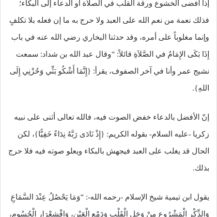
إذا أفضى الخشوع ورقة القلب في الصلاة أو الدعاء إلى البكاء؛
فذلك نعمة من نعم الله على العبد ولا حرج به ما إن فعله بلا تكلفٍ
وإنما مغلوباً على أمره، وقد حدثنا البخاري رضي الله عنه في باب
إِذَا بَكَى الإِمَامُ في الصَّلاَةِ قائلاً: “وقال عبد الله بن شداد: سمعت
نشيج عمر وأنا في آخر الصفوف، يقرأ: {إِنَّمَا أَشْكُو بَثِّي وَحُزْنِي إِلَى
اللهِ}.
إنّ الأفضل بالدعاء خفض الصوت فيه، فالله تعالى أثنى على نبيه
زكريا -عليه السلام- بقوله الكريم: {إِذْ نَادَى رَبَّهُ نِدَاءً خَفِيًّا}، لكن
الحال قد يغلب على العبد فيجهش بالبكاء ويعلو صوته فيه فلا حرج
بذلك.
يقول ابن تيمية شيخ الإسلام -رحمه الله-: “وَمَا يَحْصُلُ عِنْدَ السَّمَاعِ
وَالذِّكْرِ الْمَشْرُوعِ مِنْ وَجَلِ الْقَلْبِ وَدَمْعِ الْعَيْنِ، وَاقْشِعْرَارِ الْجُسُومِ،