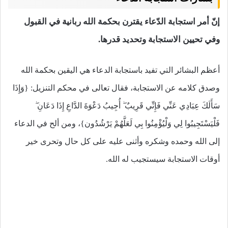
إنّ أمر استجابة الدّعاء يقترن بحكمة الله ربانية في القبول
وفي تحيين الاستجابة وتحديد قدرها.
أعظم البشائر التي تفيد باستجابة الدعاء هي اليقين بحكمة الله
وصدق كلامه عن الاستجابة، فقال تعالى في محكم التنزيل: {وَإِذَا
سَأَلَكَ عِبَادِي عَنِّي فَإِنِّي قَرِيبٌ ۖ أُجِيبُ دَعْوَةَ الدَّاعِ إِذَا دَعَانِ ۖ
فَلْيَسْتَجِيبُوا لِي وَلْيُؤْمِنُوا بِي لَعَلَّهُمْ يَرْشُدُون}، ومن ألح في الدعاء
إلى الله وحمده وشكره وأثنى عليه على كل حال وتحرى خير
أوقات الاستجابة سيستجيب له الله.