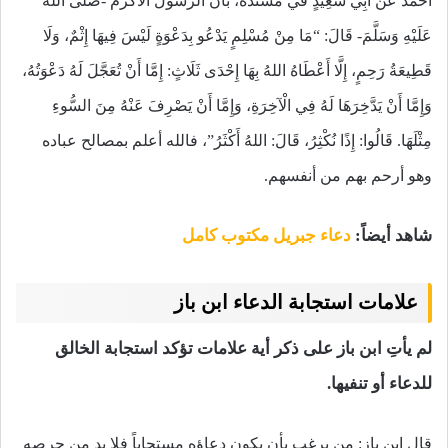
أحمد عَنْ أَبِي سَعِيدٍ في مسنده، بأنّ الرسول الأكرم -صَلَّى اللهُ
عَلَيْهِ وَسَلَّمَ- قَالَ: “مَا مِنْ مُسْلِمٍ يَدْعُو بِدَعْوَةٍ لَيْسَ فِيهَا إِثْمٌ، وَلَا
قَطِيعَةُ رَحِمٍ، إِلَّا أَعْطَاهُ اللهُ بِهَا إِحْدَى ثَلَاثٍ: إِمَّا أَنْ تُعَجَّلَ لَهُ دَعْوَتُهُ،
وَإِمَّا أَنْ يَدَّخِرَهَا لَهُ فِي الْآخِرَةِ، وَإِمَّا أَنْ يَصْرِفَ عَنْهُ مِنَ السُّوءِ
مِثْلَهَا. قَالُوا: إِذًا نُكْثِرُ، قَالَ: اللهُ أَكْثَرُ”، فالله أعلم بمصالح عباده
وهو أرحم بهم من أنفسهم.
شاهد أيضاً:
دعاء جبريل مكتوب كامل
علامات استجابة الدعاء ابن باز
لم يأتِ ابن باز على ذكر أية علامات تؤكد استجابة الخالق
للدعاء أو تنفيها.
قال ابن باز: من يرغب بأن يكون دعاؤه مستجاباً فلا بد من حرصه