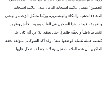
الحصين” بفصل علامة استجابة الدعاء منه: “علامة استجابة
الدعاء (الخشية والبُكاء والقِشعريرة وربّما تحصُل الرّعدة والغِشي
والغيـبة)، فيعقب هذا السكون في القلب وبرود الجَأش وظُهور
النّشاط باطناً والخِفّة ظاهراً، حتى يعتقد الدّاعي أنّه كان على
كتفـيه حملة ثقـيلة فوضعها عنه”، وقد أكد الشوكاني بمؤلفه تحفة
الذاكرين أن هذه العلامات تجريبية لا حاجة للاستدلال عليها.