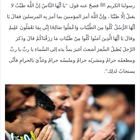
رسولنا الكريم ﷺ فصحّ عنه قول: “يا أيُّها النَّاسُ إنَّ اللَّهَ طيِّبٌ لا
يقبلُ إلَّا طيِّبًا ، وإنَّ اللَّهَ أمرَ المؤمنينَ بما أمرَ بِه المرسلينَ فقالَ يَا
أيُّهَا الرُّسُلُ كُلُوا مِنَ الطَّيِّبَاتِ وَاعْمَلُوا صَالِحًا إِنِّي بِمَا تَعْمَلُونَ عَلِيمٌ
وقالَ يَا أيُّهَا الَّذِينَ آمَنُوا كُلُوا مِنْ طَيِّبَاتِ مَا رَزَقْنَاكُمْ قالَ وذَكرَ
الرَّجلَ يُطيلُ السَّفرَ أشعثَ أغبرَ يمدُّ يدَه إلى السَّماءِ يا ربِّ يا ربِّ
ومطعمُه حرامٌ ومشربُه حرامٌ وملبسُه حرامٌ وغذِّيَ بالحرامِ فأنَّى
يستجابُ لذلِك”.