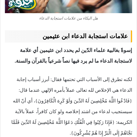
هل البكاء من علامات استجابة الدعاء
علامات استجابة الدعاء ابن عثيمين
إسوةً بغالبية علماء الدّين لم يحدد ابن عثيمين أي علامة
لاستجابة الدعاء ما لم يرد فيها نصاً شرعياً بالقرآن والسنة.
لكنه تطرق إلى الأسباب التي تحتمها فقال: أبرز أسباب إجابة
الدعاء هي الإخلاص لله تعالى عملاً بأمره الإلهي عندما قال:
{فَادْعُوا اللَّهَ مُخْلِصِينَ لَهُ الدِّينَ وَلَوْ كَرِهَ الْكَافِرُونَ}، أي أنّ الله
سيستجيب لدعاء من اشتد إخلاصه ولو كان كافراً، عملاً بالآية
الكريمة: {فَإِذَا رَكِبُوا فِي الْفُلْكِ دَعَوُا اللَّهَ مُخْلِصِينَ لَهُ الدِّينَ فَلَمَّا
نَجَّاهُمْ إِلَى الْبَرِّ إِذَا هُمْ يُشْرِكُونَ}.