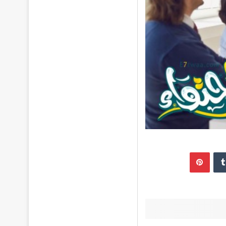
إن
بينتيريست