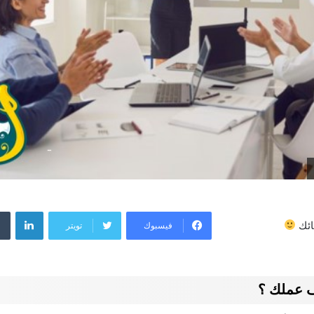
لينكد
فيسبوك
تويتر
ائك
 عملك ؟