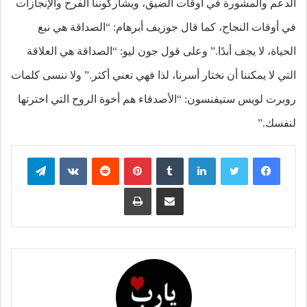
الدعم والمشورة في أوقات الضيق، ويشاركوننا الفرح والإنجازات
في أوقات النجاح، كما قال جوزيف أبرهام: “الصداقة هي نبع
الحياة، لا يجف أبدًا.” وعلى قول جون ليو: “الصداقة هي العلاقة
التي لا يمكننا أن نختار أسرنا، لذا فهي تعني أكثر.” ولا ننسى كلمات
روبرت لويس ستيفنسون: “الأصدقاء هم أخوة الروح التي اخترتها
لنفسك.”
فيسبوك
تويتر
لينكدإن
بينتيريست
تيلقرام
مشاركة عبر البريد
طباعة